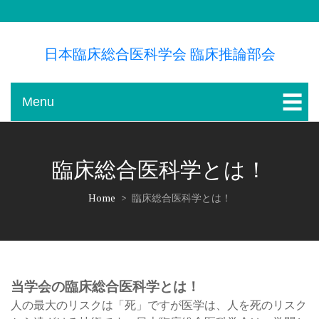
Skip
to
content
日本臨床総合医科学会 臨床推論部会
Menu
臨床総合医科学とは！
Home
>
臨床総合医科学とは！
当学会の臨床総合医科学とは！
人の最大のリスクは「死」ですが医学は、人を死のリスク